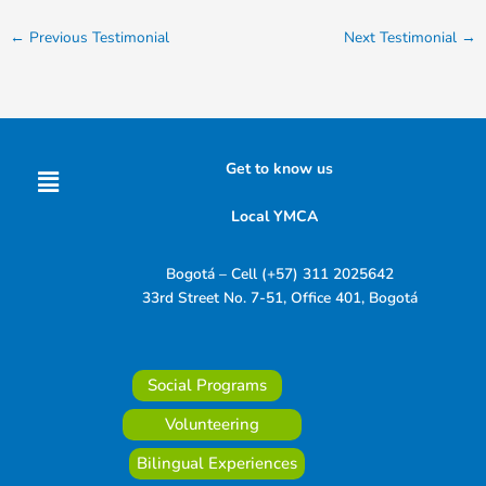
←
Previous Testimonial
Next Testimonial
→
Menu
Get to know us
Local YMCA
Bogotá – Cell (+57) 311 2025642
33rd Street No. 7-51, Office 401, Bogotá
Social Programs
Volunteering
Bilingual Experiences