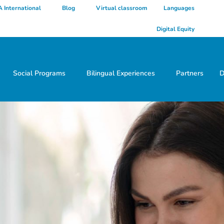
 International
Blog
Virtual classroom
Languages
Digital Equity
Social Programs
Bilingual Experiences
Partners
D