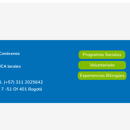
Conócenos
Programas Sociales
Voluntariado
CA locales
Experiencias Bilingües
l. (+57) 311 2025642
 7 -51 Of 401 Bogotá