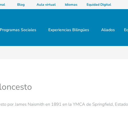
nal
Blog
Aula virtual
Idiomas
Equidad Digital
Programas Sociales
Experiencias Bilingües
Aliados
Eq
loncesto
sto por James Naismith en 1891 en la YMCA de Springfield, Estado