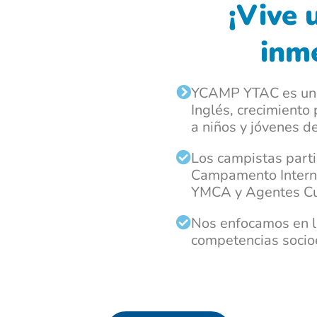
¡Vive
inme
YCAMP YTAC es una
Inglés, crecimiento 
a niños y jóvenes d
Los campistas parti
Campamento Interna
YMCA y Agentes Cul
Nos enfocamos en la
competencias socioe