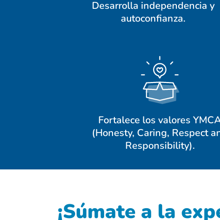
Desarrolla independencia y
autoconfianza.
Fortalece los valores YMC
(Honesty, Caring, Respect a
Responsibility).
¡Súmate a la expe