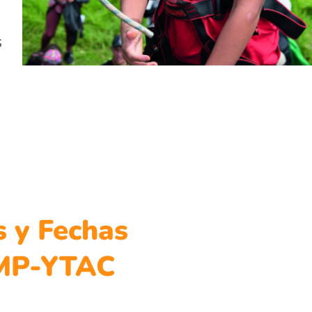
s
s y Fechas
MP-YTAC