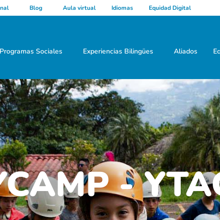
nal
Blog
Aula virtual
Idiomas
Equidad Digital
Programas Sociales
Experiencias Bilingües
Aliados
Eq
YCAMP - YTA