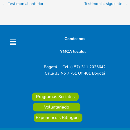
←
Testimonial anterior
Testimonial siguiente
→
Menú
Conócenos
YMCA locales
Bogotá – Cel. (+57) 311 2025642
Calle 33 No 7 -51 Of 401 Bogotá
Programas Sociales
Voluntariado
Experiencias Bilingües