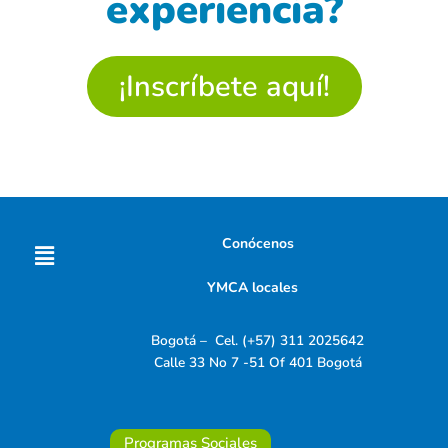
experiencia?
¡Inscríbete aquí!
Menú
Conócenos
YMCA locales
Bogotá – Cel. (+57) 311 2025642
Calle 33 No 7 -51 Of 401 Bogotá
Programas Sociales