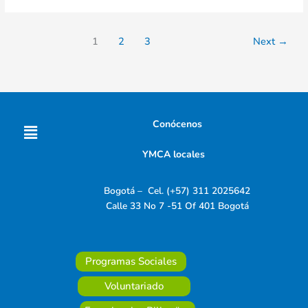
1
2
3
Next
→
Menú
Conócenos
YMCA locales
Bogotá – Cel. (+57) 311 2025642
Calle 33 No 7 -51 Of 401 Bogotá
Programas Sociales
Voluntariado